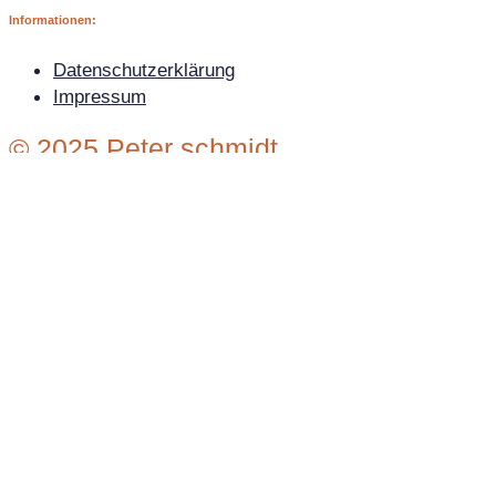
Informationen:
Datenschutzerklärung
Impressum
© 2025 Peter schmidt
Wir verwenden Cookies auf unserer Website, um Ihnen
die bestmögliche Erfahrung zu bieten, indem wir uns an
Ihre Präferenzen und wiederholten Besuche erinnern.
Wenn Sie auf "Alle akzeptieren" klicken, erklären Sie sich
mit der Verwendung ALLER Cookies einverstanden. Sie
können jedoch die "Cookie-Einstellungen" besuchen, um
eine kontrollierte Zustimmung zu erteilen.
Einstellungen
Alle akzeptieren
Einstellungen ändern