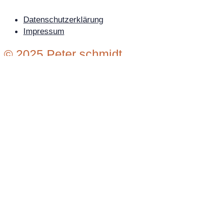
Datenschutzerklärung
Impressum
© 2025 Peter schmidt
Wir verwenden Cookies auf unserer Website, um Ihnen
die bestmögliche Erfahrung zu bieten, indem wir uns an
Ihre Präferenzen und wiederholten Besuche erinnern.
Wenn Sie auf "Alle akzeptieren" klicken, erklären Sie sich
mit der Verwendung ALLER Cookies einverstanden. Sie
können jedoch die "Cookie-Einstellungen" besuchen, um
eine kontrollierte Zustimmung zu erteilen.
Einstellungen
Alle akzeptieren
Einstellungen ändern
Close