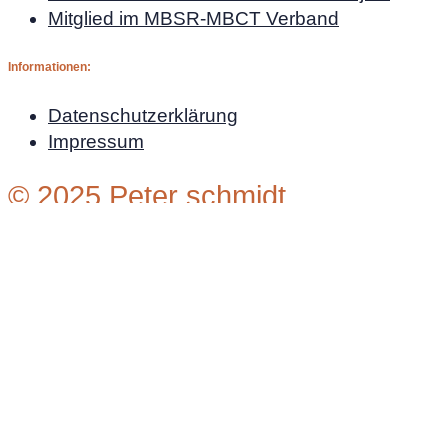
Mitglied im MBSR-MBCT Verband
Informationen:
Datenschutzerklärung
Impressum
© 2025 Peter schmidt
Wir verwenden Cookies auf unserer Website, um Ihn
Besuche erinnern. Wenn Sie auf "Alle akzeptieren"
"Cookie-Einstellungen" besuchen, um eine kontrolli
Einstellungen
Alle akzeptieren
Einstellungen ändern